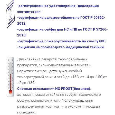
-регистрационное удостоверение;-декларация
соответствия;
-сертификат на взломостойкость по ГОСТ Р 50862-
2012;
-сертификат на сейфы для НС и ПВ по ГОСТ Р 57266-
2016;
-сертификат на пожароустойчивость по классу 60Б;
-лицензия на производство медицинской техники.
Для хранения лекарств, термолабильных
препаратов, сильнодействующих веществ и
наркотических веществ нужен особый
температурный режим от+2 до +13С, от +4 до+15С,от
+2 до+18С.
Система охлаждения NO FROST(без инея)
,
автоматическая оттайка не требует технического
обслуживания,технический блок управления
размещен внизу корпуса , что экономит площади
помещения.